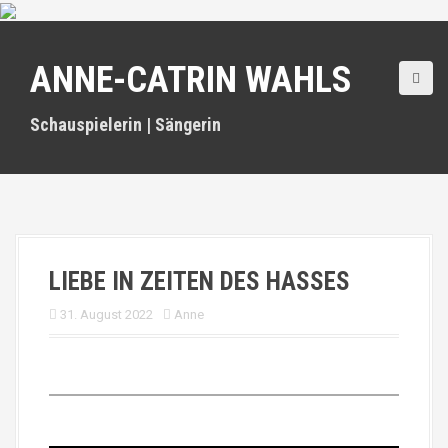
D
i
r
ANNE-CATRIN WAHLS
e
k
t
Schauspielerin | Sängerin
z
u
m
I
n
h
a
LIEBE IN ZEITEN DES HASSES
l
t
31. August 2022
Anne