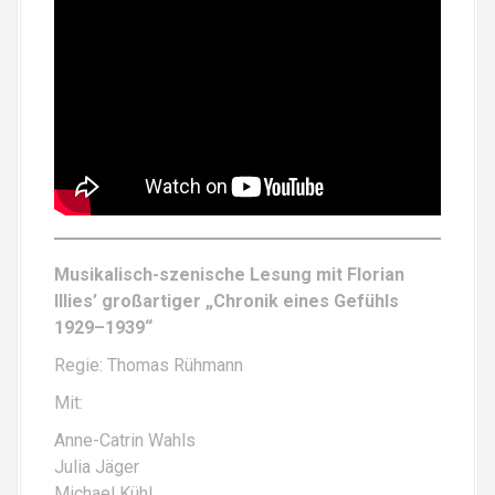
Musikalisch-szenische Lesung mit Florian
Illies’ großartiger „Chronik eines Gefühls
1929–1939“
Regie: Thomas Rühmann
Mit:
Anne-Catrin Wahls
Julia Jäger
Michael Kühl