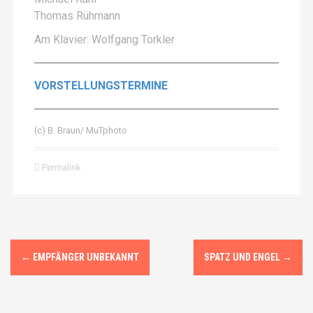
Thomas Rühmann
Am Klavier: Wolfgang Torkler
VORSTELLUNGSTERMINE
(c) B. Braun/ MuTphoto
Permalink
N
←
EMPFÄNGER UNBEKANNT
SPATZ UND ENGEL
→
a
v